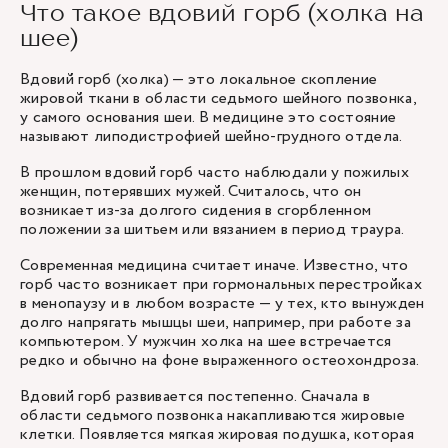
Что такое вдовий горб (холка на
шее)
Вдовий горб (холка) — это локальное скопление
жировой ткани в области седьмого шейного позвонка,
у самого основания шеи. В медицине это состояние
называют липодистрофией шейно-грудного отдела.
В прошлом вдовий горб часто наблюдали у пожилых
женщин, потерявших мужей. Считалось, что он
возникает из-за долгого сидения в сгорбленном
положении за шитьем или вязанием в период траура.
Современная медицина считает иначе. Известно, что
горб часто возникает при гормональных перестройках
в менопаузу и в любом возрасте — у тех, кто вынужден
долго напрягать мышцы шеи, например, при работе за
компьютером. У мужчин холка на шее встречается
редко и обычно на фоне выраженного остеохондроза.
Вдовий горб развивается постепенно. Сначала в
области седьмого позвонка накапливаются жировые
клетки. Появляется мягкая жировая подушка, которая