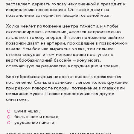
заставляет держать голову наклоненной и приводит к
искривлению позвоночника. Он также давит на
позвоночные артерии, питающие головной мозг.
Холка меняет положение центра тяжести, и чтобы
скомпенсировать смещение, человек непроизвольно
наклоняет голову вперед. В таком положении шейные
позвонки давят на артерии, проходящие в позвоночном
канале. Чем больше выражена холка, тем сильнее
стеноз сосудов, и тем меньше крови поступает в
вертебробазилярный бассейн — зону мозга,
отвечающую за равновесие, координацию и зрение.
Вертебробазилярная недостаточность проявляется
постепенно. Сначала возникает легкое головокружение
при резком повороте головы, потемнение в глазах или
мелькание мушек. Позже присоединяются другие
симптомы:
шум в ушах;
боль в шее и плечах;
ухудшение памяти;