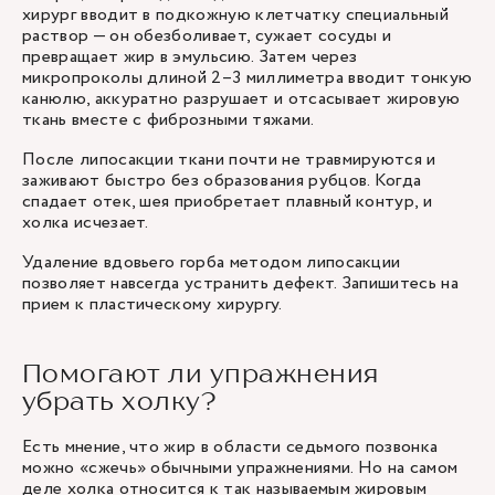
хирург вводит в подкожную клетчатку специальный
раствор — он обезболивает, сужает сосуды и
превращает жир в эмульсию. Затем через
микропроколы длиной 2–3 миллиметра вводит тонкую
канюлю, аккуратно разрушает и отсасывает жировую
ткань вместе с фиброзными тяжами.
После липосакции ткани почти не травмируются и
заживают быстро без образования рубцов. Когда
спадает отек, шея приобретает плавный контур, и
холка исчезает.
Удаление вдовьего горба методом липосакции
позволяет навсегда устранить дефект. Запишитесь на
прием к пластическому хирургу.
Помогают ли упражнения
убрать холку?
Есть мнение, что жир в области седьмого позвонка
можно «сжечь» обычными упражнениями. Но на самом
деле холка относится к так называемым жировым