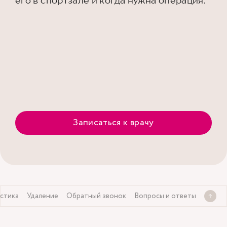
его в спортзале и когда нужна операция.
Записаться к врачу
стика
Удаление
Обратный звонок
Вопросы и ответы