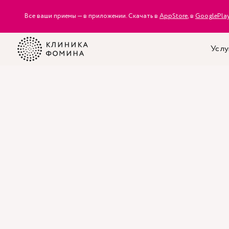
Все ваши приемы — в приложении. Скачать в
AppStore
, в
GooglePla
Услу