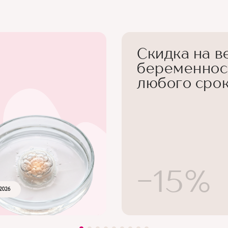
Скидка на в
беременнос
любого сро
-15%
2026