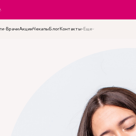
y
.
ги
Врачи
Акции
Чекапы
Блог
Контакты
Еще