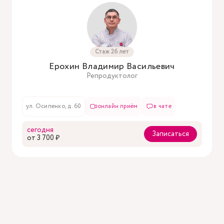
Стаж 26 лет
Ерохин Владимир Васильевич
Репродуктолог
ул. Осипенко, д. 60
онлайн приём
в чате
сегодня
Записаться
oт 3 700 ₽